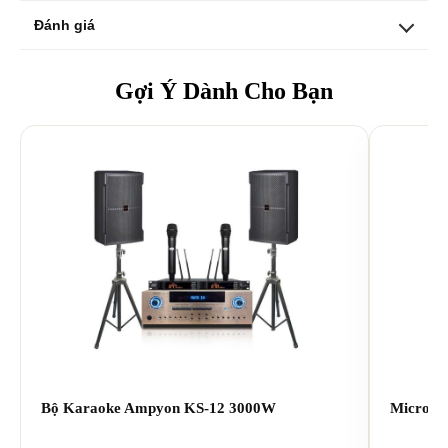
Đánh giá
Ampli này phù hợp với ai?
Gợi Ý Dành Cho Bạn
KA-402 là lựa chọn phù hợp cho:
Gia đình thường xuyên hát karaoke cùng
nhau
Tiệc tùng và các buổi tụ họp cần sử dụng
nhiều micro
Người thích nút điều khiển vật lý thay vì
giao diện màn hình cảm ứng
Khách hàng muốn điều chỉnh riêng nhạc,
micro và hiệu ứng giọng hát
Nếu ưu tiên của bạn là một ampli karaoke thực
tế, phù hợp cho hát nhóm và dễ sử dụng, KA-
402 cung cấp đầy đủ những chức năng cần thiết
Bộ Karaoke Ampyon KS-12 3000W
Micro K
cho nhu cầu karaoke gia đình hằng ngày.