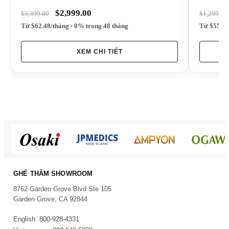
$2,999.00
$3,399.00
$1,299.00
Từ $62.48/tháng · 0% trong 48 tháng
Từ $55.50
Vì sao khách hàng chọn KA-402?
XEM CHI TIẾT
Khách hàng chọn KA-402 nhờ sự linh hoạt và
cách điều khiển đơn giản:
5 ngõ cắm micro phù hợp cho gia đình và
hát nhóm
Hỗ trợ chống hú để giúp giảm tình trạng
micro bị feedback
Điều chỉnh riêng phần nhạc và hiệu ứng
giọng hát
Ngõ Optical và Coaxial để kết nối âm thanh
GHÉ THĂM SHOWROOM
từ TV tương thích
8762 Garden Grove Blvd Ste 105
Bluetooth để phát nhạc không dây thuận tiện
Garden Grove, CA 92844
KA-402 tập hợp những chức năng karaoke
English: 800-928-4331
thường được sử dụng nhất trong một bố cục