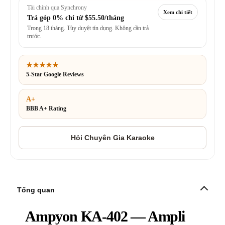
Tài chính qua Synchrony
Xem chi tiết
Trả góp 0% chỉ từ
$55.50/tháng
Trong 18 tháng. Tùy duyệt tín dụng. Không cần trả
trước.
★★★★★
5-Star Google Reviews
A+
BBB A+ Rating
Tổng quan
Ampyon KA-402 — Ampli