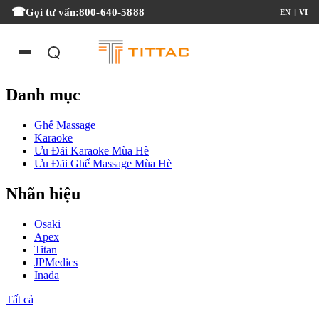
Loại
Gọi tư vấn:
800-640-5888
EN
|
VI
Con
×
Lăn
3D
Danh mục
Loại
Đường
Lăn
Ghế Massage
Karaoke
Đường
Ưu Đãi Karaoke Mùa Hè
Lăn
Ưu Đãi Ghế Massage Mùa Hè
L-
Nhãn hiệu
Track
Osaki
Tính
Apex
Năng
Titan
Phổ
JPMedics
Biến
Inada
Đo
Cơ
Tất cả
Thể