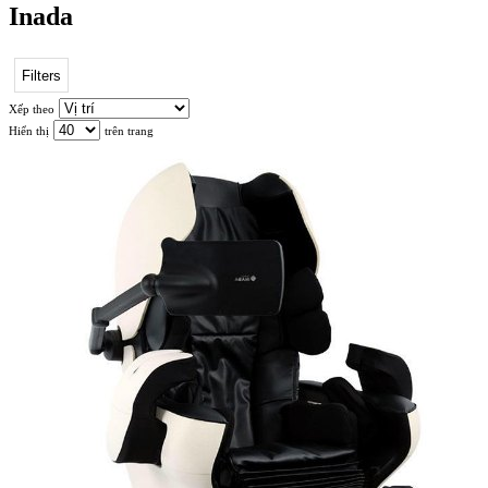
Inada
Nhiệt
Filters
Bấm
Huyệt
Xếp theo
Lòng
Hiển thị
trên trang
Bàn
Chân