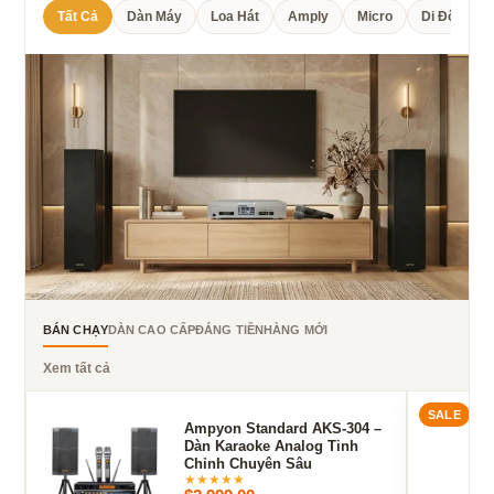
Tất Cả
Dàn Máy
Loa Hát
Amply
Micro
Di Động
BÁN CHẠY
DÀN CAO CẤP
ĐÁNG TIỀN
HÀNG MỚI
Xem tất cả
SALE
Ampyon Standard AKS-304 –
Dàn Karaoke Analog Tinh
Chỉnh Chuyên Sâu
★
★
★
★
★