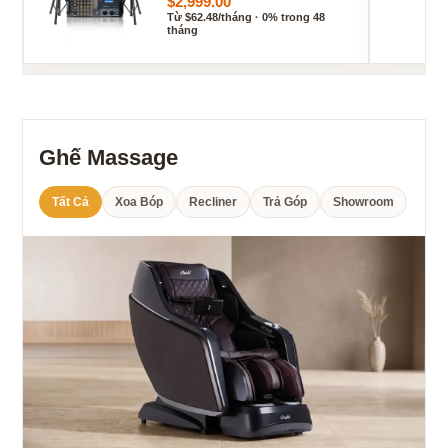
$2,999.00
Từ $62.48/tháng · 0% trong 48
tháng
Ghế Massage
Tất Cả
Xoa Bóp
Recliner
Trả Góp
Showroom