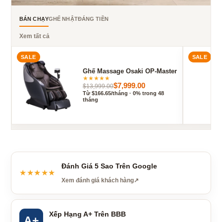
BÁN CHẠY
GHẾ NHẬT
ĐÁNG TIỀN
Xem tất cả
SALE
SALE
Ghế Massage Osaki OP-Master
★
★
★
★
★
$7,999.00
$13,999.00
Từ $166.65/tháng · 0% trong 48
tháng
Đánh Giá 5 Sao Trên Google
★★★★★
Xem đánh giá khách hàng
↗
Xếp Hạng A+ Trên BBB
A+