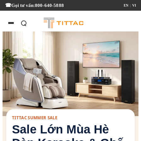
Gọi tư vấn:
800-640-5888
EN
|
VI
TITTAC SUMMER SALE
Sale Lớn Mùa Hè