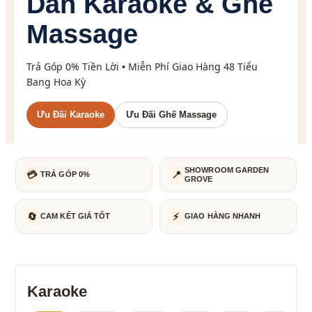
Dàn Karaoke & Ghế
Massage
Trả Góp 0% Tiền Lời
Miễn Phí Giao Hàng 48 Tiểu
•
Bang Hoa Kỳ
Ưu Đãi Karaoke
Ưu Đãi Ghế Massage
SHOWROOM GARDEN
💳
📍
TRẢ GÓP 0%
GROVE
🔄
⚡
CAM KẾT GIÁ TỐT
GIAO HÀNG NHANH
Karaoke