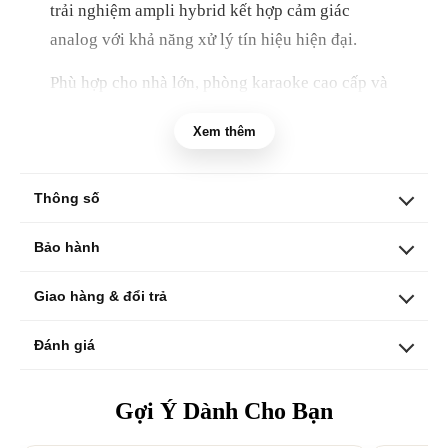
trải nghiệm ampli hybrid kết hợp cảm giác
analog với khả năng xử lý tín hiệu hiện đại.
Phù hợp cho nhà lớn, phòng karaoke cao cấp và
không gian giải trí muốn tạo điểm nhấn, hệ
Xem thêm
thống này kết hợp ampli hybrid Ampyon HA-
620, loa đứng sàn ES-3000, bộ micro không dây
LI-4000 và các phụ kiện kết nối cần thiết.
Thông số
Bảo hành
Giao hàng & đổi trả
Đánh giá
Gợi Ý Dành Cho Bạn