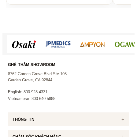
Vì sao khách chọn AKS-605
Khách hàng chọn AKS-605 vì sự kết hợp giữa
vẻ ngoài cao cấp, âm thanh mạnh và khả
năng dùng hằng ngày thực tế:
GHÉ THĂM SHOWROOM
Bộ loa kiểu showcase
giúp không gian
8762 Garden Grove Blvd Ste 105
phòng nhìn hoàn chỉnh và sang hơn
Garden Grove, CA 92844
Thiết kế ampli hybrid
kết hợp độ đầy của
English: 800-928-4331
analog với hỗ trợ xử lý hiện đại
Vietnamese: 800-640-5888
Hỗ trợ chống hú
giúp các buổi hát thật dễ
kiểm soát hơn
Bộ micro cao cấp
hỗ trợ giọng hát rõ và tự
THÔNG TIN
tin hơn
CHĂM SÓC KHÁCH HÀNG