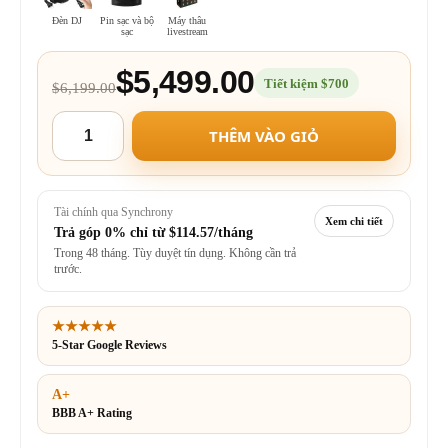
Đèn DJ
Pin sạc và bộ
Máy thâu
sạc
livestream
$5,499.00
Tiết kiệm $700
$6,199.00
THÊM VÀO GIỎ
Tài chính qua Synchrony
Xem chi tiết
Trả góp 0% chỉ từ
$114.57/tháng
Trong 48 tháng. Tùy duyệt tín dụng. Không cần trả
trước.
★★★★★
5-Star Google Reviews
A+
BBB A+ Rating