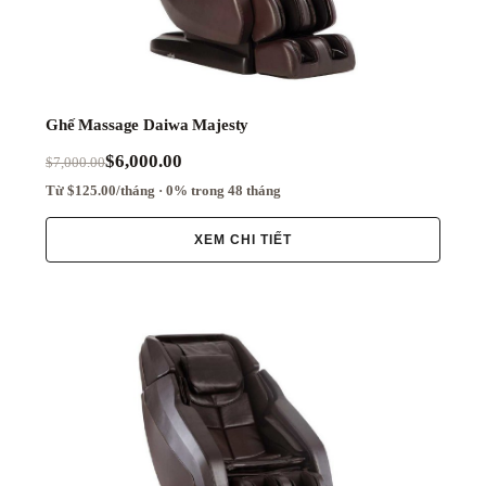
Osaki
Titan
JPMedics
Ghế Massage Daiwa Majesty
Inada
$6,000.00
$7,000.00
Từ $125.00/tháng · 0% trong 48 tháng
Ogawa
XEM CHI TIẾT
Brookstone
Daiwa
Otamic
Ador