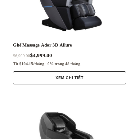
Đường
Lăn
S-
Track
Đường
Lăn
Ghế Massage Ador 3D Allure
L-
Track
$4,999.00
$6,999.00
Từ $104.15/tháng · 0% trong 48 tháng
Tính
XEM CHI TIẾT
Năng
Phổ
Biến
Bluetooth
Deep
Pressure
Massage
Điều