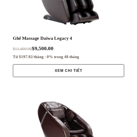
Tiết
Kiệm
Không
Gian
Ứng
Ghế Massage Daiwa Legacy 4
Dụng
Phone
$9,500.00
$11,400.00
Từ $197.92/tháng · 0% trong 48 tháng
Lăn
Ở
Bàn
XEM CHI TIẾT
Chân
Bấm
Huyệt
Lòng
Bàn
Chân
MANUFACTURERS