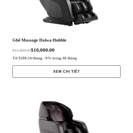
Khiển
Bằng
Giọng
Nói
Đo
Cơ
Thể
Ghế Massage Daiwa Hubble
$10,000.00
$11,400.00
Kéo
Cơ
Từ $208.34/tháng · 0% trong 48 tháng
Thể
Không
XEM CHI TIẾT
Trọng
Lực
Nghe
Nhạc
Nhiệt
Sạc
Không
Dây