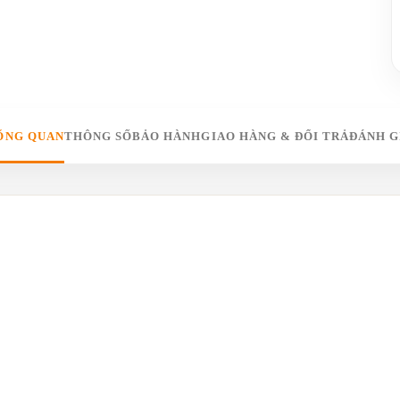
ỔNG QUAN
THÔNG SỐ
BẢO HÀNH
GIAO HÀNG & ĐỔI TRẢ
ĐÁNH G