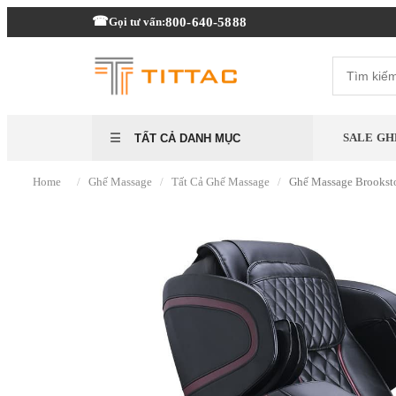
800-640-5888
Gọi tư vấn:
SALE GH
TẤT CẢ DANH MỤC
/
/
/
Home
Ghế Massage
Tất Cả Ghế Massage
Ghế Massage Brookst