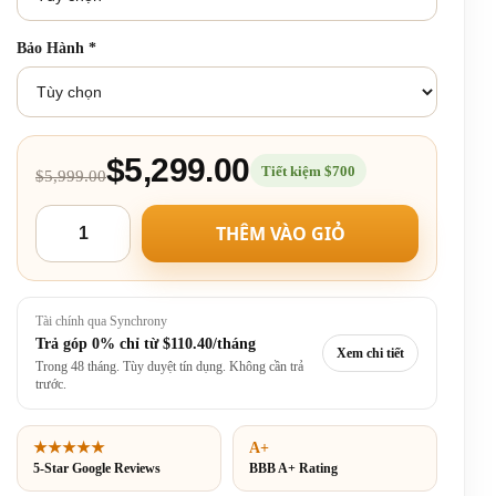
Bảo Hành
*
$5,299.00
Tiết kiệm $700
$5,999.00
THÊM VÀO GIỎ
Tài chính qua Synchrony
Trả góp 0% chỉ từ
$110.40/tháng
Xem chi tiết
Trong 48 tháng. Tùy duyệt tín dụng. Không cần trả
trước.
★★★★★
A+
5-Star Google Reviews
BBB A+ Rating