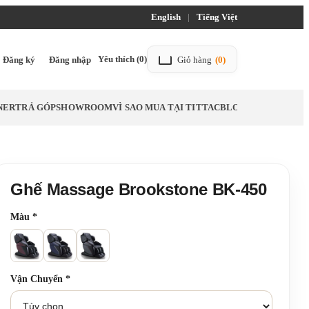
English
|
Tiếng Việt
Yêu thích
(0)
Đăng ký
Đăng nhập
Giỏ hàng
(0)
NER
TRẢ GÓP
SHOWROOM
VÌ SAO MUA TẠI TITTAC
BLOG
Ghế Massage Brookstone BK-450
Màu
*
Vận Chuyển
*