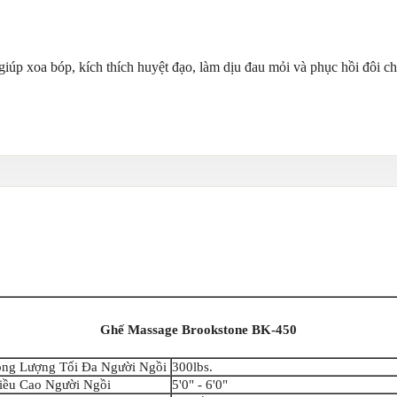
 giúp xoa bóp, kích thích huyệt đạo, làm dịu đau mỏi và phục hồi đôi c
Ghế Massage Brookstone BK-450
ọng Lượng Tối Đa Người Ngồi
300lbs.
iều Cao Người Ngồi
5'0" - 6'0"