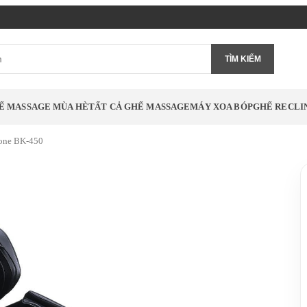
TÌM KIẾM
Ế MASSAGE MÙA HÈ
TẤT CẢ GHẾ MASSAGE
MÁY XOA BÓP
GHẾ RECLI
one BK-450