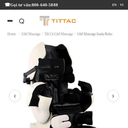
Gọi tư vấn:
800-640-5888
EN
|
VI
Home
/
Ghế Massage
/
Tất Cả Ghế Massage
/
Ghế Massage Inada Robo
‹
›