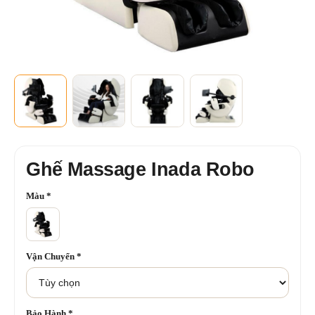
Ghế Massage Inada Robo
Màu
*
Vận Chuyển
*
Bảo Hành
*