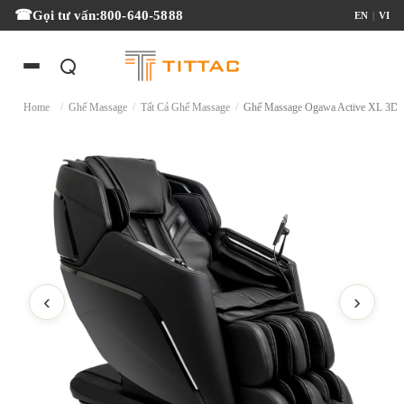
Gọi tư vấn:
800-640-5888
EN
|
VI
Home
/
Ghế Massage
/
Tất Cả Ghế Massage
/
Ghế Massage Ogawa Active XL 3D
‹
›