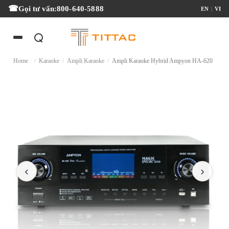
Gọi tư vấn:
800-640-5888
EN
|
VI
Home
/
Karaoke
/
Ampli Karaoke
/
Ampli Karaoke Hybrid Ampyon HA-620
‹
›