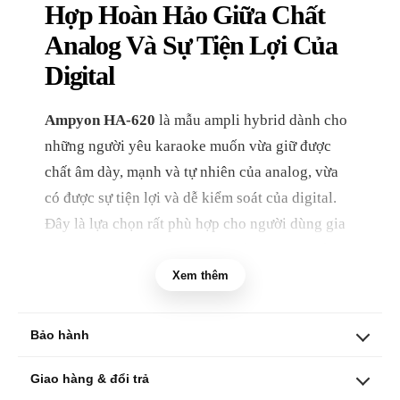
Hợp Hoàn Hảo Giữa Chất
Analog Và Sự Tiện Lợi Của
Digital
Ampyon HA-620
là mẫu ampli hybrid dành cho
những người yêu karaoke muốn vừa giữ được
chất âm dày, mạnh và tự nhiên của analog, vừa
có được sự tiện lợi và dễ kiểm soát của digital.
Đây là lựa chọn rất phù hợp cho người dùng gia
đình đang phân vân giữa hai kiểu ampli truyền
thống và hiện đại, bởi HA-620 mang lại cảm giác
Xem thêm
"lấy cả hai cái hay trong cùng một thiết bị".
Bảo hành
Điểm đặc biệt của HA-620 nằm ở cấu trúc
hybrid: phần cứng ampli sử dụng các thành phần
Giao hàng & đổi trả
kiểu analog như
bo mạch điện và biến áp công