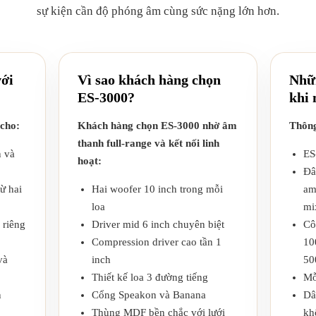
sự kiện cần độ phóng âm cùng sức nặng lớn hơn.
với
Vì sao khách hàng chọn
Nhữn
ES-3000?
khi
 cho:
Khách hàng chọn ES-3000 nhờ âm
Thông
thanh full-range và kết nối linh
n và
ES
hoạt:
Đâ
ừ hai
Hai woofer 10 inch trong mỗi
am
loa
mi
 riêng
Driver mid 6 inch chuyên biệt
Cô
Compression driver cao tần 1
10
và
inch
50
Thiết kế loa 3 đường tiếng
Mỗ
n
Cổng Speakon và Banana
Dâ
Thùng MDF bền chắc với lưới
kh