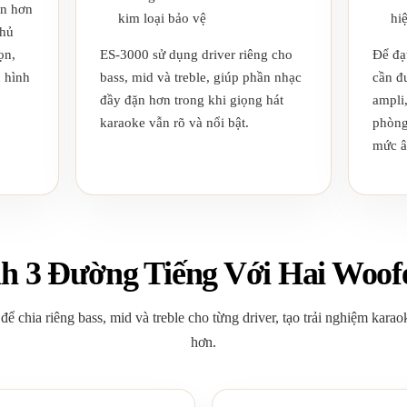
ớn hơn
kim loại bảo vệ
hi
phủ
ọn,
ES-3000 sử dụng driver riêng cho
Để đạ
u hình
bass, mid và treble, giúp phần nhạc
cần đ
đầy đặn hơn trong khi giọng hát
ampli,
karaoke vẫn rõ và nổi bật.
phòng,
mức â
 3 Đường Tiếng Với Hai Woofe
để chia riêng bass, mid và treble cho từng driver, tạo trải nghiệm kara
hơn.