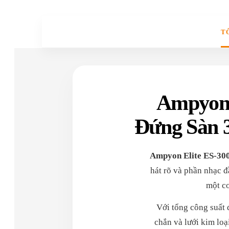
T
Ampyon 
Đứng Sàn 3
Ampyon Elite ES-30
hát rõ và phần nhạc đ
một co
Với tổng công suất 
chắn và lưới kim loạ