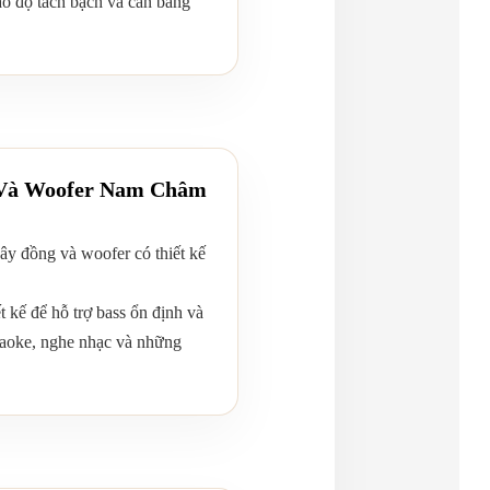
ạo độ tách bạch và cân bằng
g Và Woofer Nam Châm
ây đồng và woofer có thiết kế
 kế để hỗ trợ bass ổn định và
raoke, nghe nhạc và những