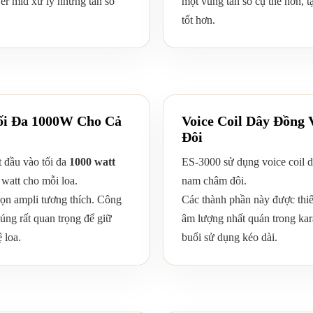
er mid xử lý những tần số
một vùng tần số cụ thể hơn, t
tốt hơn.
ối Đa 1000W Cho Cả
Voice Coil Dây Đồn
Đôi
t đầu vào tối đa
1000 watt
ES-3000 sử dụng voice coil d
watt cho mỗi loa.
nam châm đôi.
ọn ampli tương thích. Công
Các thành phần này được thiết
đúng rất quan trọng để giữ
âm lượng nhất quán trong ka
 loa.
buổi sử dụng kéo dài.