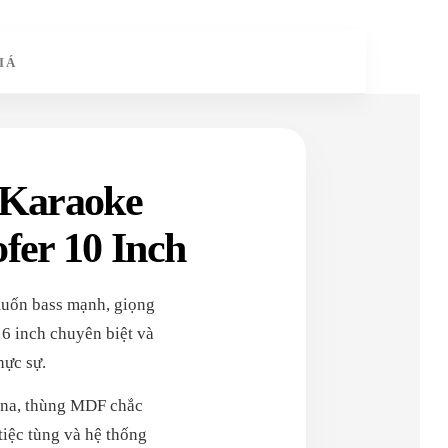
IÁ
 Karaoke
fer 10 Inch
muốn bass mạnh, giọng
 6 inch chuyên biệt và
hực sự.
ana, thùng MDF chắc
tiệc tùng và hệ thống