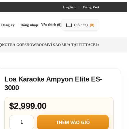
English
|
Tiếng Việt
Yêu thích
(0)
Đăng ký
Đăng nhập
Giỏ hàng
(0)
ĐỘNG
TRẢ GÓP
SHOWROOM
VÌ SAO MUA TẠI TITTAC
BLOG
Loa Karaoke Ampyon Elite ES-
3000
$2,999.00
THÊM VÀO GIỎ