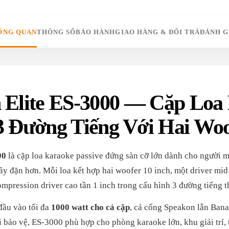
ỔNG QUAN
THÔNG SỐ
BẢO HÀNH
GIAO HÀNG & ĐỔI TRẢ
ĐÁNH G
Elite ES-3000 — Cặp Loa
 Đường Tiếng Với Hai Woo
00
là cặp loa karaoke passive đứng sàn cỡ lớn dành cho người 
ầy đặn hơn. Mỗi loa kết hợp hai woofer 10 inch, một driver mid
mpression driver cao tần 1 inch trong cấu hình 3 đường tiếng t
đầu vào tối đa
1000 watt cho cả cặp
, cả cổng Speakon lẫn Ban
i bảo vệ, ES-3000 phù hợp cho phòng karaoke lớn, khu giải trí, 