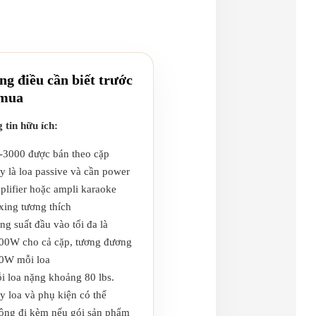
g điều cần biết trước
 mua
 tin hữu ích:
-3000 được bán theo cặp
y là loa passive và cần power
plifier hoặc ampli karaoke
xing tương thích
ng suất đầu vào tối đa là
00W cho cả cặp, tương đương
0W mỗi loa
i loa nặng khoảng 80 lbs.
y loa và phụ kiện có thể
ông đi kèm nếu gói sản phẩm