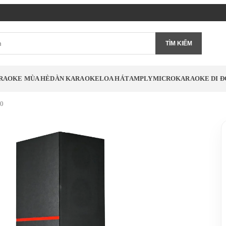
TÌM KIẾM
RAOKE MÙA HÈ
DÀN KARAOKE
LOA HÁT
AMPLY
MICRO
KARAOKE DI 
00