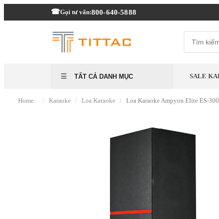
800-640-5888
Gọi tư vấn:
SALE KA
TẤT CẢ DANH MỤC
/
/
/
Home
Karaoke
Loa Karaoke
Loa Karaoke Ampyon Elite ES-30