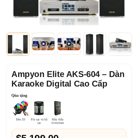
+2
XEM THÊM
Ampyon Elite AKS-604 – Dàn
Karaoke Digital Cao Cấp
Qùa tặng
Đèn DJ
Pin sạc và bộ
Máy thâu
sạc
livestream