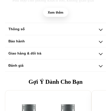
Phù hợp cho phòng khách lớn, không gian giải
trí mở và những gia đình muốn dàn karaoke có
Xem thêm
cảm giác nổi bật cả về âm thanh lẫn hình thức,
AKS-604 kết hợp ampli digital Ampyon DL-
6000, loa đứng sàn ES-3000, hỗ trợ micro không
Thông số
dây và các phụ kiện kết nối cần thiết.
Bảo hành
Giao hàng & đổi trả
Đánh giá
Gợi Ý Dành Cho Bạn