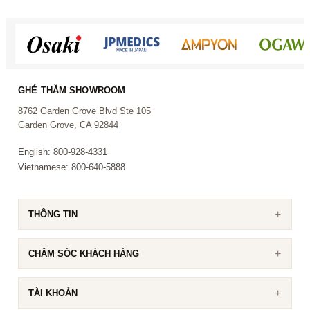
Vì sao khách chọn AKS-604
Khách hàng chọn AKS-604 vì quy mô âm
GHÉ THĂM SHOWROOM
thanh, vẻ ngoài mạnh mẽ và cảm giác phủ
8762 Garden Grove Blvd Ste 105
phòng tốt hơn:
Garden Grove, CA 92844
Loa đứng sàn kích thước lớn
tạo cảm giác
English: 800-928-4331
vững, sang và nổi bật hơn trong phòng
Vietnamese: 800-640-5888
Điều khiển digital
giúp việc chỉnh giọng,
hiệu ứng và nhạc nền dễ quản lý hơn
Phù hợp không gian mở
cho các buổi hát
THÔNG TIN
gia đình đông người hoặc tụ họp bạn bè
Âm thanh có lực hơn
giúp khách cảm nhận
CHĂM SÓC KHÁCH HÀNG
rõ sự nâng cấp so với các bộ tầm trung
TÀI KHOẢN