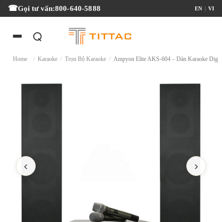
Gọi tư vấn:
800-640-5888
EN
|
VI
Home
/
Karaoke
/
Trọn Bộ Karaoke
/
Ampyon Elite AKS-604 – Dàn Karaok
‹
›