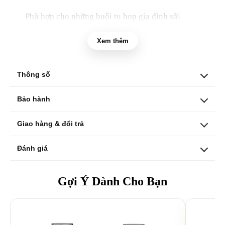
Phù hợp cho những buổi tụ họp gia đình sôi
động và sự kiện nhỏ, dàn này kết hợp ampli
Xem thêm
digital công suất cao, loa toàn dải, chân loa điều
chỉnh, micro không dây và phụ kiện cần thiết để
mang lại giọng hát rõ ràng, nhạc giàu năng lượng
Thông số
và khả năng hoạt động ổn định khi mở lớn.
Bảo hành
Giao hàng & đổi trả
Đánh giá
Gợi Ý Dành Cho Bạn