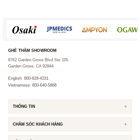
lượng người hát, AKS-301 là một nâng cấp rõ
ràng và hợp lý.
Vì sao khách chọn AKS-301
GHÉ THĂM SHOWROOM
Khách hàng chọn dàn này vì sự cân bằng giữa
8762 Garden Grove Blvd Ste 105
sức mạnh và độ dễ dùng:
Garden Grove, CA 92844
Ampli digital công suất cao
cho âm thanh
English: 800-928-4331
sạch, ổn định ngay cả khi mở lớn
Vietnamese: 800-640-5888
Công nghệ chống hú tích hợp
giúp giảm
feedback khi hát sung hoặc nhiều người hát
luân phiên
THÔNG TIN
Màn hình LCD cảm ứng
giúp chỉnh nhanh
và trực quan hơn
CHĂM SÓC KHÁCH HÀNG
Bộ dàn hoàn chỉnh
gồm ampli, loa, chân
loa, micro và các dây kết nối cần thiết