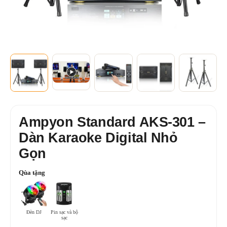
+2
XEM THÊM
Ampyon Standard AKS-301 –
Dàn Karaoke Digital Nhỏ
Gọn
Qùa tặng
Đèn DJ
Pin sạc và bộ
sạc