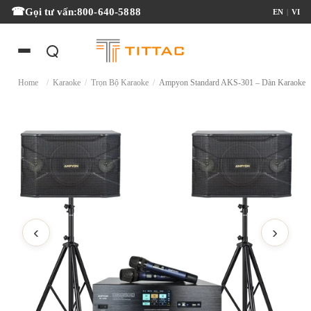
Gọi tư vấn:
800-640-5888
EN
|
VI
Home
/
Karaoke
/
Trọn Bộ Karaoke
/
Ampyon Standard AKS-301 – Dàn Karao
‹
›