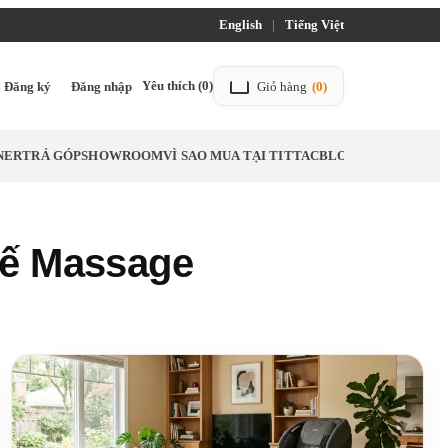
English
|
Tiếng Việt
Yêu thích
(0)
Đăng ký
Đăng nhập
Giỏ hàng
(0)
NER
TRẢ GÓP
SHOWROOM
VÌ SAO MUA TẠI TITTAC
BLOG
hế Massage