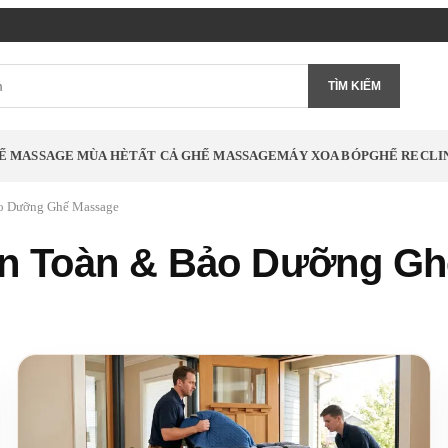
TÌM KIẾM
Ế MASSAGE MÙA HÈ
TẤT CẢ GHẾ MASSAGE
MÁY XOA BÓP
GHẾ RECLI
ảo Dưỡng Ghế Massage
An Toàn & Bảo Dưỡng G