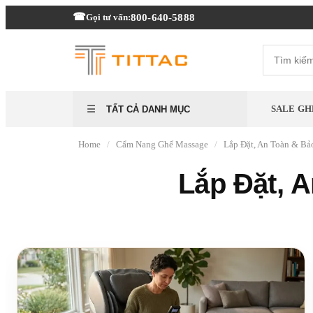
800-640-5888
Gọi tư vấn:
SALE GH
TẤT CẢ DANH MỤC
Home
/
Cẩm Nang Ghế Massage
/
Lắp Đặt, An Toàn & B
Lắp Đặt, 