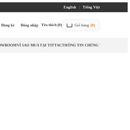
English
|
Tiếng Việt
Yêu thích
(0)
Đăng ký
Đăng nhập
Giỏ hàng
(0)
HOWROOM
VÌ SAO MUA TẠI TITTAC
THÔNG TIN CHÚNG TÔI
LIÊN HỆ
BL