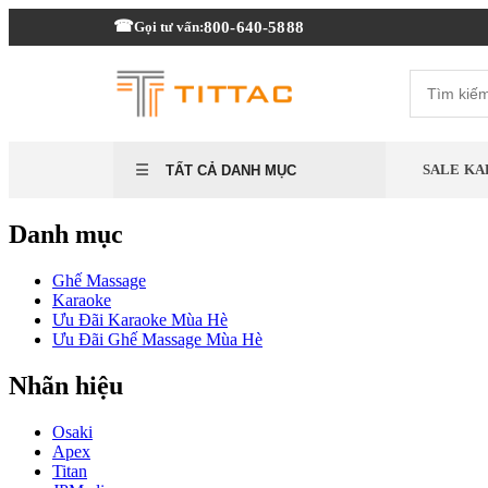
800-640-5888
Gọi tư vấn:
SALE KA
TẤT CẢ DANH MỤC
Danh mục
Ghế Massage
Karaoke
Ưu Đãi Karaoke Mùa Hè
Ưu Đãi Ghế Massage Mùa Hè
Nhãn hiệu
Osaki
Apex
Titan