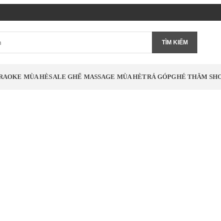
TÌM KIẾM
RAOKE MÙA HÈ
SALE GHẾ MASSAGE MÙA HÈ
TRẢ GÓP
GHÉ THĂM S