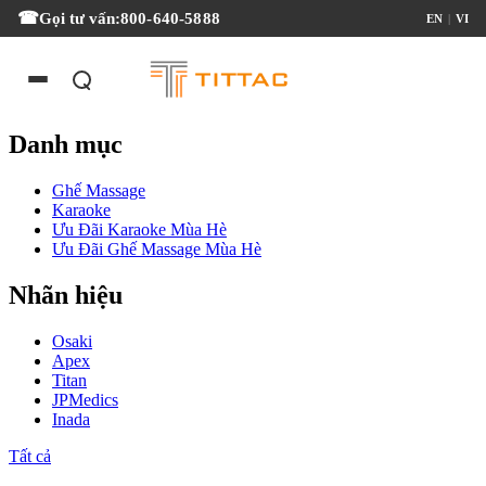
Gọi tư vấn:
800-640-5888
EN
|
VI
Danh mục
Ghế Massage
Karaoke
Ưu Đãi Karaoke Mùa Hè
Ưu Đãi Ghế Massage Mùa Hè
Nhãn hiệu
Osaki
Apex
Titan
JPMedics
Inada
Tất cả