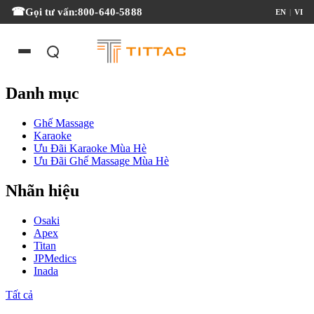
Gọi tư vấn:
800-640-5888
EN
|
VI
Danh mục
Ghế Massage
Karaoke
Ưu Đãi Karaoke Mùa Hè
Ưu Đãi Ghế Massage Mùa Hè
Nhãn hiệu
Osaki
Apex
Titan
JPMedics
Inada
Tất cả