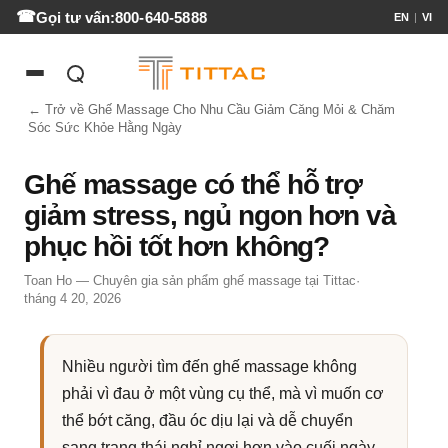
Gọi tư vấn:
800-640-5888
EN
|
VI
← Trở về Ghế Massage Cho Nhu Cầu Giảm Căng Mỏi & Chăm
Sóc Sức Khỏe Hằng Ngày
Ghế massage có thể hỗ trợ
giảm stress, ngủ ngon hơn và
phục hồi tốt hơn không?
Toan Ho — Chuyên gia sản phẩm ghế massage tại Tittac
·
tháng 4 20, 2026
Nhiều người tìm đến ghế massage không
phải vì đau ở một vùng cụ thể, mà vì muốn cơ
thể bớt căng, đầu óc dịu lại và dễ chuyển
sang trạng thái nghỉ ngơi hơn vào cuối ngày.