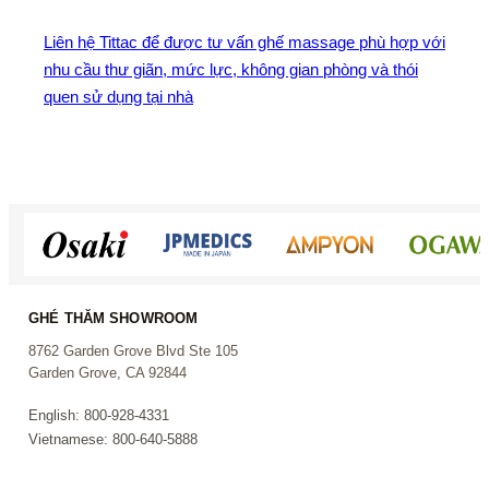
Liên hệ Tittac để được tư vấn ghế massage phù hợp với
nhu cầu thư giãn, mức lực, không gian phòng và thói
quen sử dụng tại nhà
GHÉ THĂM SHOWROOM
8762 Garden Grove Blvd Ste 105
Garden Grove, CA 92844
English: 800-928-4331
Vietnamese: 800-640-5888