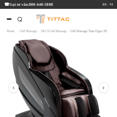
Gọi tư vấn:
800-640-5888
EN
|
VI
Home
/
Ghế Massage
/
Tất Cả Ghế Massage
/
Ghế Massage Titan Oppo 3D
‹
›