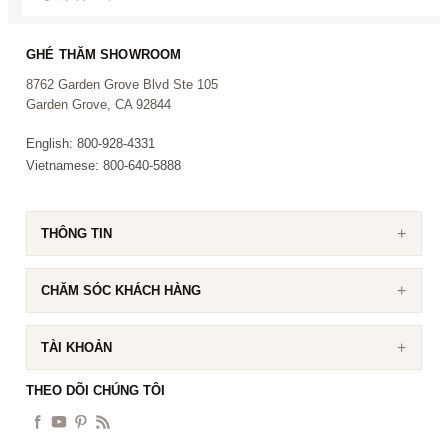
GHÉ THĂM SHOWROOM
8762 Garden Grove Blvd Ste 105
Hệ Thống Massage Túi Khí
Garden Grove, CA 92844
Titan Oppo 3D được thiết kế tối ưu với 16 túi khí bố trí toàn
English: 800-928-4331
thân, bao phủ các khu vực vai, tay, eo, mông, bắp chân…
Vietnamese: 800-640-5888
giúp tạo áp lực đều đặn, tăng hiệu quả thư giãn và lưu
thông máu.
THÔNG TIN
CHĂM SÓC KHÁCH HÀNG
TÀI KHOẢN
THEO DÕI CHÚNG TÔI