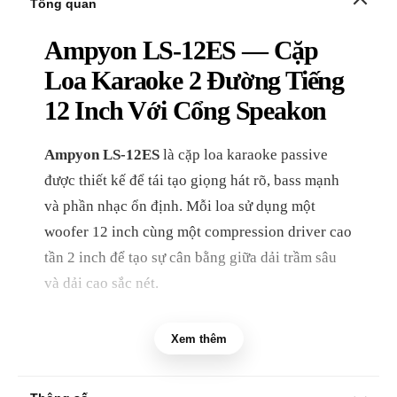
Tổng quan
Ampyon LS-12ES — Cặp
Loa Karaoke 2 Đường Tiếng
12 Inch Với Cổng Speakon
Ampyon LS-12ES
là cặp loa karaoke passive
được thiết kế để tái tạo giọng hát rõ, bass mạnh
và phần nhạc ổn định. Mỗi loa sử dụng một
woofer 12 inch cùng một compression driver cao
tần 2 inch để tạo sự cân bằng giữa dải trầm sâu
và dải cao sắc nét.
Với tổng công suất đầu vào tối đa
900 watt cho
Xem thêm
cả cặp
, cổng Speakon vào và ra, thùng MDF bền
chắc, lưới kim loại bảo vệ cùng khả năng đặt trên