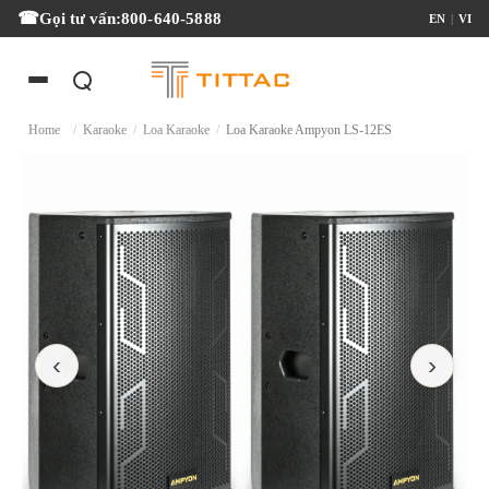
Gọi tư vấn:
800-640-5888
EN
|
VI
Home
/
Karaoke
/
Loa Karaoke
/
Loa Karaoke Ampyon LS-12ES
‹
›