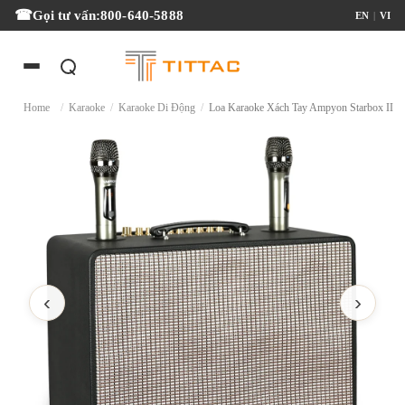
Gọi tư vấn:
800-640-5888
EN
|
VI
Home
/
Karaoke
/
Karaoke Di Động
/
Loa Karaoke Xách Tay Ampyon Starbox II
‹
›