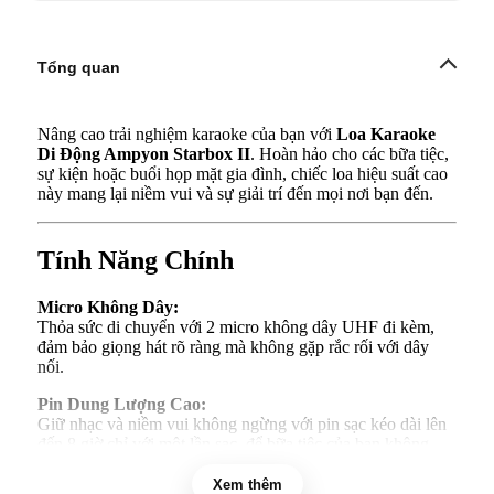
Tổng quan
Nâng cao trải nghiệm karaoke của bạn với
Loa Karaoke
Di Động Ampyon Starbox II
. Hoàn hảo cho các bữa tiệc,
sự kiện hoặc buổi họp mặt gia đình, chiếc loa hiệu suất cao
này mang lại niềm vui và sự giải trí đến mọi nơi bạn đến.
Tính Năng Chính
Micro Không Dây:
Thỏa sức di chuyển với 2 micro không dây UHF đi kèm,
đảm bảo giọng hát rõ ràng mà không gặp rắc rối với dây
nối.
Pin Dung Lượng Cao:
Giữ nhạc và niềm vui không ngừng với pin sạc kéo dài lên
đến 8 giờ chỉ với một lần sạc, để bữa tiệc của bạn không
bao giờ phải dừng lại.
Xem thêm