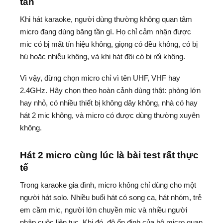
tần
Khi hát karaoke, người dùng thường không quan tâm
micro đang dùng băng tần gì. Họ chỉ cảm nhận được
mic có bị mất tín hiệu không, giọng có đều không, có bị
hú hoặc nhiễu không, và khi hát đôi có bị rối không.
Vì vậy, đừng chọn micro chỉ vì tên UHF, VHF hay
2.4GHz. Hãy chọn theo hoàn cảnh dùng thật: phòng lớn
hay nhỏ, có nhiều thiết bị không dây không, nhà có hay
hát 2 mic không, và micro có được dùng thường xuyên
không.
Hát 2 micro cùng lúc là bài test rất thực
tế
Trong karaoke gia đình, micro không chỉ dùng cho một
người hát solo. Nhiều buổi hát có song ca, hát nhóm, trẻ
em cầm mic, người lớn chuyền mic và nhiều người
nhập cuộc liên tục. Khi đó, độ ổn định của bộ micro quan