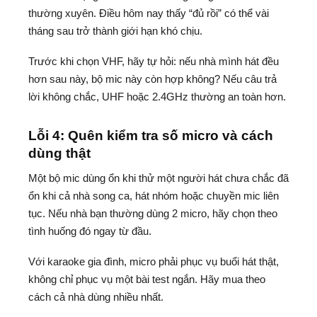
thường xuyên. Điều hôm nay thấy “đủ rồi” có thể vài
tháng sau trở thành giới hạn khó chịu.
Trước khi chọn VHF, hãy tự hỏi: nếu nhà mình hát đều
hơn sau này, bộ mic này còn hợp không? Nếu câu trả
lời không chắc, UHF hoặc 2.4GHz thường an toàn hơn.
Lỗi 4: Quên kiểm tra số micro và cách
dùng thật
Một bộ mic dùng ổn khi thử một người hát chưa chắc đã
ổn khi cả nhà song ca, hát nhóm hoặc chuyền mic liên
tục. Nếu nhà bạn thường dùng 2 micro, hãy chọn theo
tình huống đó ngay từ đầu.
Với karaoke gia đình, micro phải phục vụ buổi hát thật,
không chỉ phục vụ một bài test ngắn. Hãy mua theo
cách cả nhà dùng nhiều nhất.