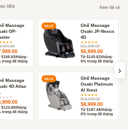
NG TIỀN
Xem tất cả
hế Massage
Ghế Massage
SALE
SALE
aki OP-
Osaki JP-Nexus
aster
4D
★
★
★
★
★
★
★
★
★
3,999.00
$11,999.00
7,999.00
$6,999.00
 $166.65/tháng ·
Từ $145.82/tháng ·
 trong 48 tháng
0% trong 48 tháng
›
Ghế Massage
SALE
hế Massage
Osaki Platinum
aki 4D Atlas
AI Xrest
L
★
★
★
★
★
★
★
★
★
$14,999.00
5,999.00
$8,999.00
 $124.98/tháng ·
Từ $187.48/tháng ·
 trong 48 tháng
0% trong 48 tháng