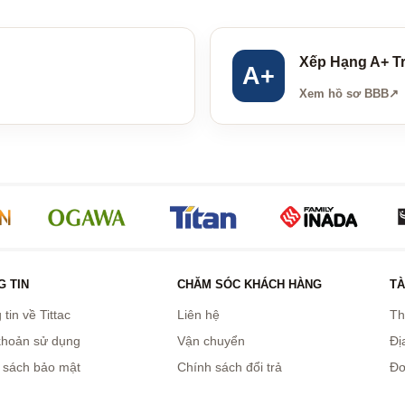
Xếp Hạng A+ T
A+
Xem hồ sơ BBB
↗
 TIN
CHĂM SÓC KHÁCH HÀNG
TÀ
tin về Tittac
Liên hệ
Th
khoản sử dụng
Vận chuyển
Đị
 sách bảo mật
Chính sách đổi trả
Đơ