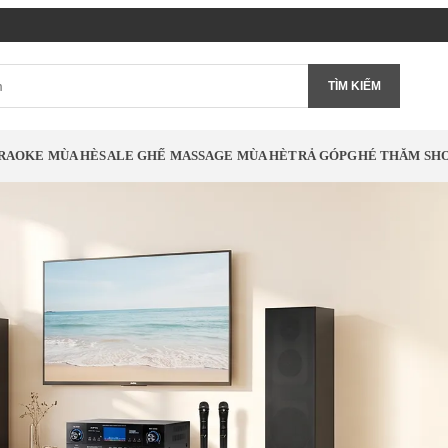
TÌM KIẾM
RAOKE MÙA HÈ
SALE GHẾ MASSAGE MÙA HÈ
TRẢ GÓP
GHÉ THĂM S