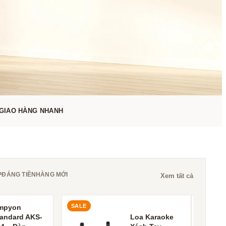
GIAO HÀNG NHANH
P
ĐÁNG TIỀN
HÀNG MỚI
Xem tất cả
SALE
mpyon
tandard AKS-
Loa Karaoke