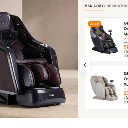
BÁN CHẠY
GHẾ NHẬT
ĐÁ
G
SALE
Os
M
★
$1
$
Từ
0%
‹
G
Os
X
★
$
Từ
0%