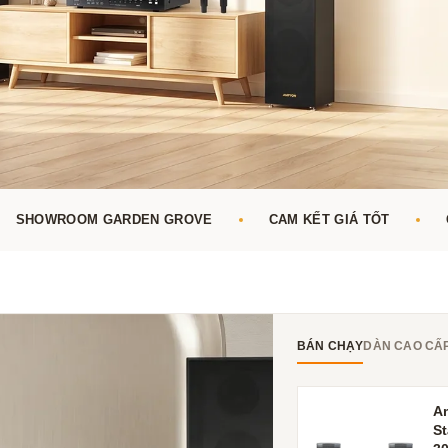
SHOWROOM GARDEN GROVE
CAM KẾT GIÁ TỐT
e
BÁN CHẠY
DÀN CAO CẤ
A
S