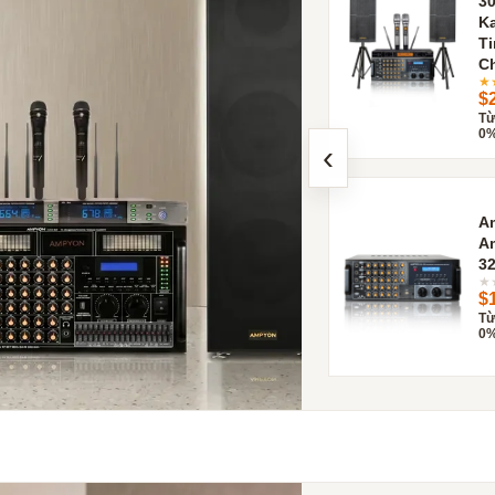
30
K
Ti
C
★
$
Từ
0%
‹
A
A
3
★
$
Từ
0%