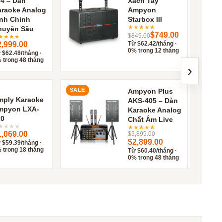
4 – Dàn
Xách Tay
araoke Analog
Ampyon
nh Chỉnh
Starbox III
★
★
★
★
★
huyên Sâu
$749.00
$849.00
★
★
★
★
2,999.00
Từ $62.42/tháng ·
0% trong 12 tháng
 $62.48/tháng ·
 trong 48 tháng
›
SALE
Ampyon Plus
mply Karaoke
AKS-405 – Dàn
mpyon LXA-
Karaoke Analog
20
Chất Âm Live
★
★
★
★
★
★
★
★
★
1,069.00
$3,899.00
$2,899.00
 $59.39/tháng ·
 trong 18 tháng
Từ $60.40/tháng ·
0% trong 48 tháng