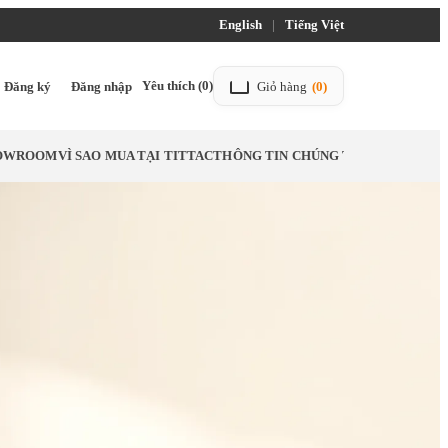
English
|
Tiếng Việt
Yêu thích
(0)
Đăng ký
Đăng nhập
Giỏ hàng
(0)
HOWROOM
VÌ SAO MUA TẠI TITTAC
THÔNG TIN CHÚNG TÔI
LIÊN HỆ
BL