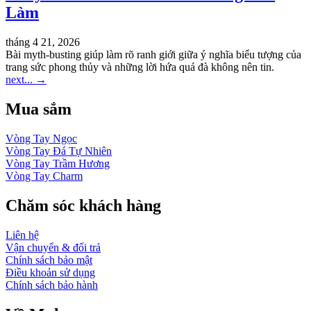
Làm
tháng 4 21, 2026
Bài myth-busting giúp làm rõ ranh giới giữa ý nghĩa biểu tượng của
trang sức phong thủy và những lời hứa quá đà không nên tin.
next...
→
Mua sắm
Vòng Tay Ngọc
Vòng Tay Đá Tự Nhiên
Vòng Tay Trầm Hương
Vòng Tay Charm
Chăm sóc khách hàng
Liên hệ
Vận chuyển & đổi trả
Chính sách bảo mật
Điều khoản sử dụng
Chính sách bảo hành