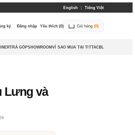
English
|
Tiếng Việt
ăng ký
Đăng nhập
Yêu thích
(0)
Giỏ hàng
(0)
INER
TRẢ GÓP
SHOWROOM
VÌ SAO MUA TẠI TITTAC
BLOG
 Lưng và
26