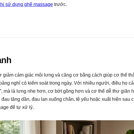
khi sử dụng ghế massage
trước.
anh
ợ giảm cảm giác mỏi lưng và căng cơ bằng cách giúp cơ thể thả
ảng nghỉ có kiểm soát trong ngày. Với nhiều người, điều họ c
n”, mà là lưng nhẹ hơn, cơ bớt gồng hơn và cơ thể dễ thư giãn 
, đau tăng dần, đau lan xuống chân, tê yếu hoặc xuất hiện sau
age để tự xử lý.