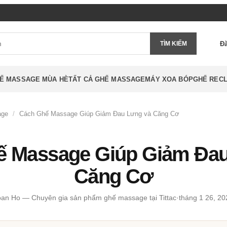
Đ
TÌM KIẾM
Ế MASSAGE MÙA HÈ
TẤT CẢ GHẾ MASSAGE
MÁY XOA BÓP
GHẾ RECL
age
/
Cách Ghế Massage Giúp Giảm Đau Lưng và Căng Cơ
ế Massage Giúp Giảm Đau
Căng Cơ
oan Ho — Chuyên gia sản phẩm ghế massage tại Tittac
·
tháng 1 26, 20