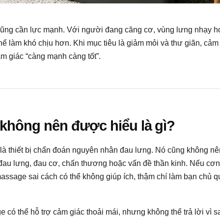
 cũng cần lực mạnh. Với người đang căng cơ, vùng lưng nhạy 
hể làm khó chịu hơn. Khi mục tiêu là giảm mỏi và thư giãn, cảm
m giác “càng mạnh càng tốt”.
hông nên được hiểu là gì?
à thiết bị chẩn đoán nguyên nhân đau lưng. Nó cũng không 
i đau lưng, đau cơ, chấn thương hoặc vấn đề thần kinh. Nếu c
assage sai cách có thể không giúp ích, thậm chí làm bạn chủ qu
 có thể hỗ trợ cảm giác thoải mái, nhưng không thể trả lời vì 