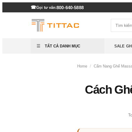
800-640-5888
Gọi tư vấn:
SALE GH
TẤT CẢ DANH MỤC
Home
/
Cẩm Nang Ghế Mass
Cách Gh
T