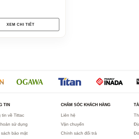
XEM CHI TIẾT
 TIN
CHĂM SÓC KHÁCH HÀNG
TÀ
tin về Tittac
Liên hệ
Th
khoản sử dụng
Vận chuyển
Đị
 sách bảo mật
Chính sách đổi trả
Đơ