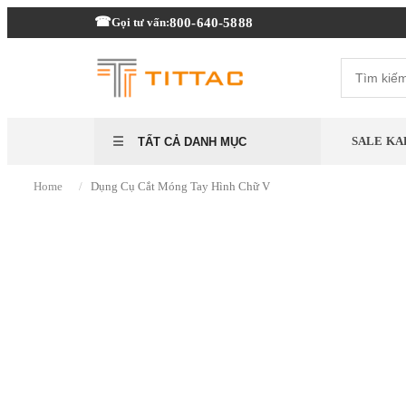
800-640-5888
Gọi tư vấn:
SALE KA
TẤT CẢ DANH MỤC
/
Home
Dụng Cụ Cắt Móng Tay Hình Chữ V