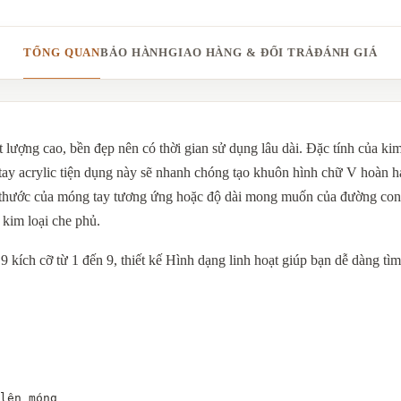
TỔNG QUAN
BẢO HÀNH
GIAO HÀNG & ĐỔI TRẢ
ĐÁNH GIÁ
lượng cao, bền đẹp nên có thời gian sử dụng lâu dài. Đặc tính của kim 
ay acrylic tiện dụng này sẽ nhanh chóng tạo khuôn hình chữ V hoàn hảo
 thước của móng tay tương ứng hoặc độ dài mong muốn của đường cong
ị kim loại che phủ.
 kích cỡ từ 1 đến 9, thiết kế Hình dạng linh hoạt giúp bạn dễ dàng t
lên móng
