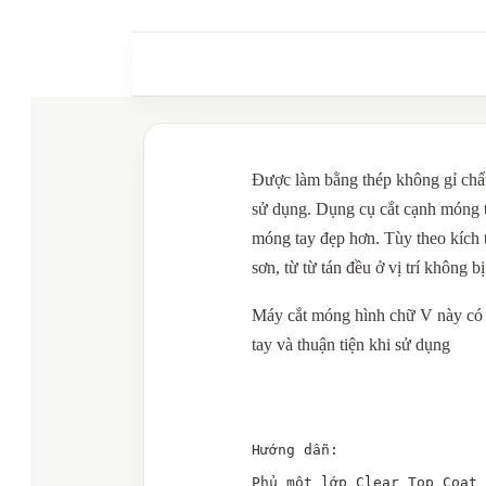
Được làm bằng thép không gỉ chất 
sử dụng. Dụng cụ cắt cạnh móng t
móng tay đẹp hơn. Tùy theo kích
sơn, từ từ tán đều ở vị trí không b
Máy cắt móng hình chữ V này có 9
tay và thuận tiện khi sử dụng
Hướng dẫn:

Phủ một lớp Clear Top Coat 