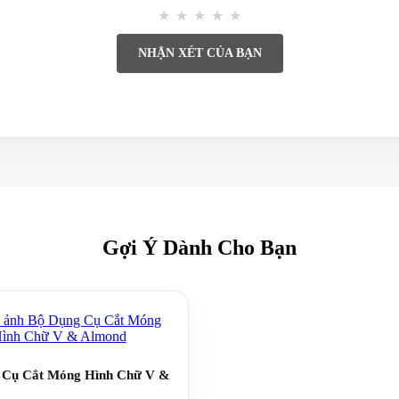
★
★
★
★
★
NHẬN XÉT CỦA BẠN
Gợi Ý Dành Cho Bạn
 Cụ Cắt Móng Hình Chữ V &