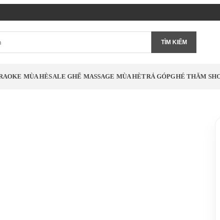
TÌM KIẾM
RAOKE MÙA HÈ
SALE GHẾ MASSAGE MÙA HÈ
TRẢ GÓP
GHÉ THĂM S