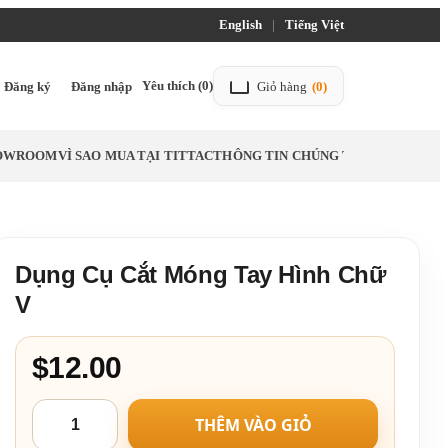
English
|
Tiếng Việt
Yêu thích
(0)
Đăng ký
Đăng nhập
Giỏ hàng
(0)
HOWROOM
VÌ SAO MUA TẠI TITTAC
THÔNG TIN CHÚNG TÔI
LIÊN HỆ
BL
Dụng Cụ Cắt Móng Tay Hình Chữ
V
$12.00
THÊM VÀO GIỎ