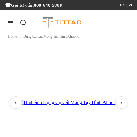
Gọi tư vấn:
800-640-5888
EN
|
VI
Home
/
Dụng Cụ Cắt Móng Tay Hình Almond
‹
›