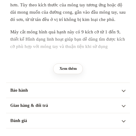
hơn. Tùy theo kích thước của móng tay tương ứng hoặc độ
dài mong muốn của đường cong, gắn vào đầu móng tay, sau
đó sơn, từ từ tán đều ở vị trí không bị kim loại che phủ.
Máy cắt móng hình quả hạnh này có 9 kích cỡ từ 1 đến 9,
thiết kế Hình dạng linh hoạt giúp bạn dễ dàng tìm được kích
cỡ phù hợp với móng tay và thuận tiện khi sử dụng
Xem thêm
Hướng dẫn:

Phủ một lớp Clear Top Coat lên móng

Bảo hành
Để acrylic màu hồng hoặc trắng khô trong khoảng 15 g
Sử dụng công cụ Easy-French để tạo đường cười hoàn h
Giao hàng & đổi trả
Áp dụng màu khác cho đường cắt.
Đánh giá