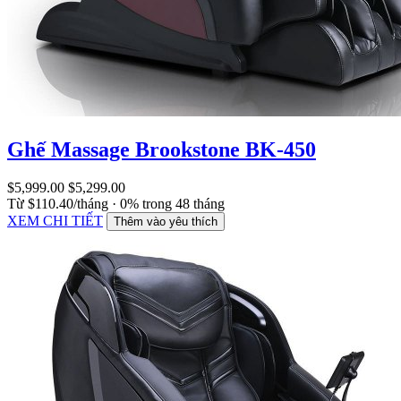
Ghế Massage Brookstone BK-450
$5,999.00
$5,299.00
Từ $110.40/tháng · 0% trong 48 tháng
XEM CHI TIẾT
Thêm vào yêu thích