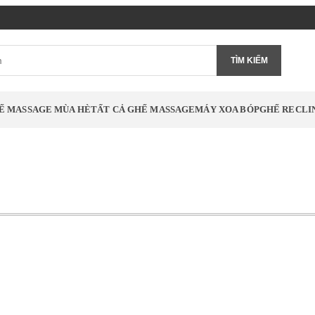
TÌM KIẾM
Ế MASSAGE MÙA HÈ
TẤT CẢ GHẾ MASSAGE
MÁY XOA BÓP
GHẾ RECLI