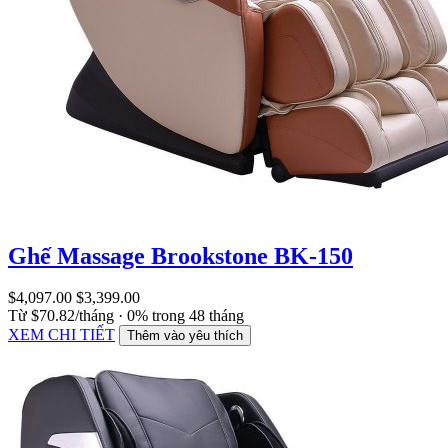
Ghế Massage Brookstone BK-150
$4,097.00
$3,399.00
Từ $70.82/tháng · 0% trong 48 tháng
XEM CHI TIẾT
Thêm vào yêu thích