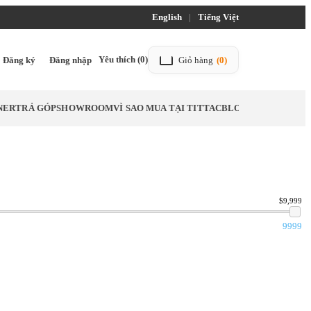
English
|
Tiếng Việt
Yêu thích
(0)
Đăng ký
Đăng nhập
Giỏ hàng
(0)
NER
TRẢ GÓP
SHOWROOM
VÌ SAO MUA TẠI TITTAC
BLOG
$9,999
9999