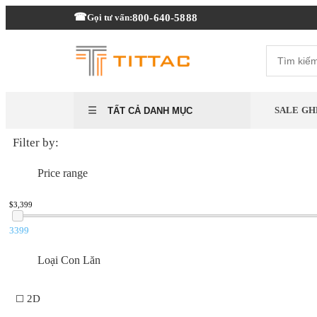
800-640-5888
Gọi tư vấn:
SALE GH
TẤT CẢ DANH MỤC
Filter by:
Price range
$3,399
3399
Loại Con Lăn
2D