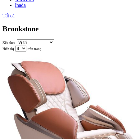
Inada
Tất cả
Brookstone
Xếp theo
Hiển thị
trên trang