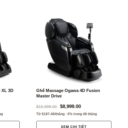
 XL 3D
Ghế Massage Ogawa 4D Fusion
Master Drive
$8,999.00
$16,999.00
ng
Từ $187.48/tháng · 0% trong 48 tháng
XEM CHI TIẾT