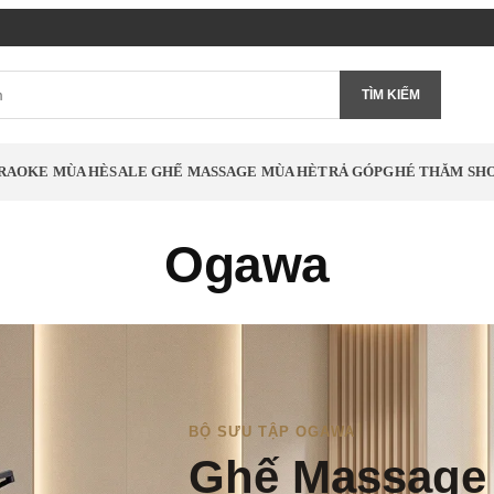
TÌM KIẾM
RAOKE MÙA HÈ
SALE GHẾ MASSAGE MÙA HÈ
TRẢ GÓP
GHÉ THĂM S
Ogawa
BỘ SƯU TẬP OGAWA
Ghế Massage