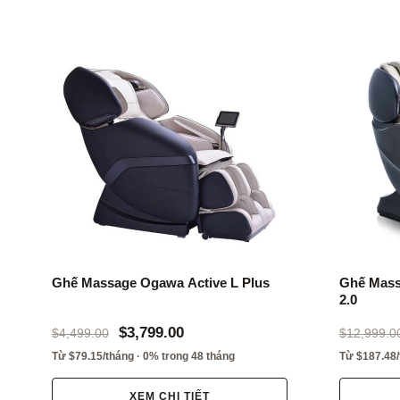
Ghế Massage Ogawa Active L Plus
Ghế Mass
2.0
$3,799.00
$4,499.00
$12,999.0
Từ $79.15/tháng · 0% trong 48 tháng
Từ $187.48/
XEM CHI TIẾT