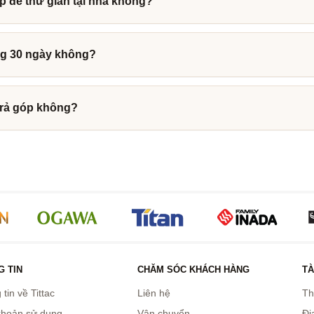
 để thư giãn tại nhà không?
ng 30 ngày không?
trả góp không?
 TIN
CHĂM SÓC KHÁCH HÀNG
TÀ
tin về Tittac
Liên hệ
Th
khoản sử dụng
Vận chuyển
Đị