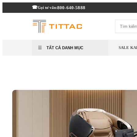
800-640-5888
Gọi tư vấn:
SALE KA
TẤT CẢ DANH MỤC