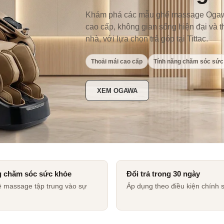
Khám phá các mẫu ghế massage Ogawa
cao cấp, không gian sống hiện đại và t
nhà, với lựa chọn trả góp tại Tittac.
Thoải mái cao cấp
Tính năng chăm sóc sức
XEM OGAWA
g chăm sóc sức khỏe
Đổi trả trong 30 ngày
 massage tập trung vào sự
Áp dụng theo điều kiện chính 