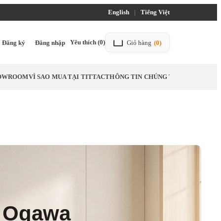
English
|
Tiếng Việt
Yêu thích
(0)
Đăng ký
Đăng nhập
Giỏ hàng
(0)
HOWROOM
VÌ SAO MUA TẠI TITTAC
THÔNG TIN CHÚNG TÔI
LIÊN HỆ
BL
 Ogawa